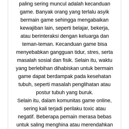
paling sering muncul adalah kecanduan
game. Banyak orang yang terlalu asyik
bermain game sehingga mengabaikan
kewajiban lain, seperti belajar, bekerja,
atau berinteraksi dengan keluarga dan
teman-teman. Kecanduan game bisa
menyebabkan gangguan tidur, stres, serta
masalah sosial dan fisik. Selain itu, waktu
yang berlebihan dihabiskan untuk bermain
game dapat berdampak pada kesehatan
tubuh, seperti masalah penglihatan atau
postur tubuh yang buruk.
Selain itu, dalam komunitas game online,
sering kali terjadi perilaku toxic atau
negatif. Beberapa pemain merasa bebas
untuk saling menghina atau merendahkan