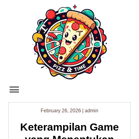
Skip
to
content
February 26, 2026
|
admin
Keterampilan Game