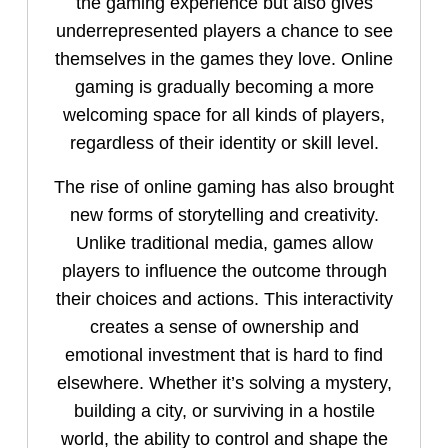
the gaming experience but also gives
underrepresented players a chance to see
themselves in the games they love. Online
gaming is gradually becoming a more
welcoming space for all kinds of players,
regardless of their identity or skill level.
The rise of online gaming has also brought
new forms of storytelling and creativity.
Unlike traditional media, games allow
players to influence the outcome through
their choices and actions. This interactivity
creates a sense of ownership and
emotional investment that is hard to find
elsewhere. Whether it’s solving a mystery,
building a city, or surviving in a hostile
world, the ability to control and shape the