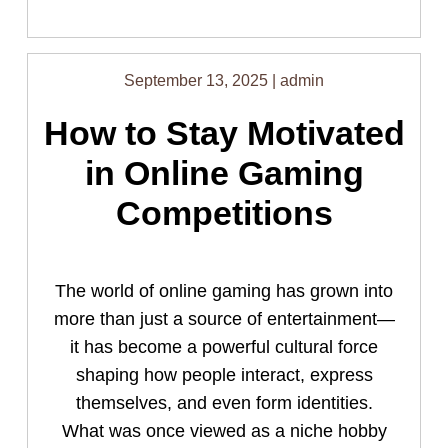
September 13, 2025
|
admin
How to Stay Motivated
in Online Gaming
Competitions
The world of online gaming has grown into
more than just a source of entertainment—
it has become a powerful cultural force
shaping how people interact, express
themselves, and even form identities.
What was once viewed as a niche hobby