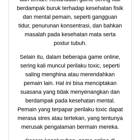
berdampak buruk terhadap kesehatan fisik
dan mental pemain, seperti gangguan
tidur, penurunan konsentrasi, dan bahkan
masalah pada kesehatan mata serta
postur tubuh.
Selain itu, dalam beberapa game online,
sering kali muncul perilaku toxic, seperti
saling menghina atau merendahkan
pemain lain. Hal ini bisa menciptakan
suasana yang tidak menyenangkan dan
berdampak pada kesehatan mental.
Pemain yang terpapar perilaku toxic dapat
merasa stres atau tertekan, yang tentunya
merusak pengalaman bermain mereka.