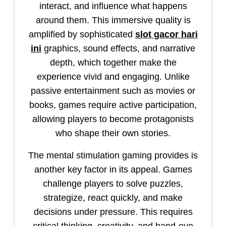
interact, and influence what happens
around them. This immersive quality is
amplified by sophisticated
slot gacor hari
ini
graphics, sound effects, and narrative
depth, which together make the
experience vivid and engaging. Unlike
passive entertainment such as movies or
books, games require active participation,
allowing players to become protagonists
who shape their own stories.
The mental stimulation gaming provides is
another key factor in its appeal. Games
challenge players to solve puzzles,
strategize, react quickly, and make
decisions under pressure. This requires