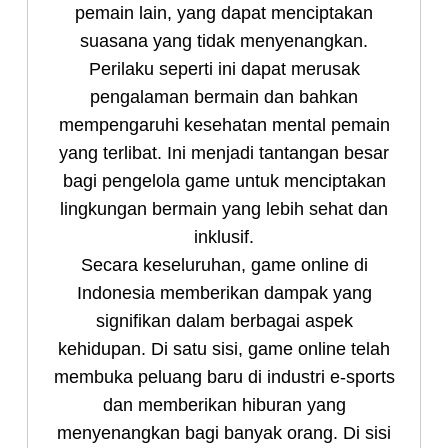
pemain lain, yang dapat menciptakan
suasana yang tidak menyenangkan.
Perilaku seperti ini dapat merusak
pengalaman bermain dan bahkan
mempengaruhi kesehatan mental pemain
yang terlibat. Ini menjadi tantangan besar
bagi pengelola game untuk menciptakan
lingkungan bermain yang lebih sehat dan
inklusif.
Secara keseluruhan, game online di
Indonesia memberikan dampak yang
signifikan dalam berbagai aspek
kehidupan. Di satu sisi, game online telah
membuka peluang baru di industri e-sports
dan memberikan hiburan yang
menyenangkan bagi banyak orang. Di sisi