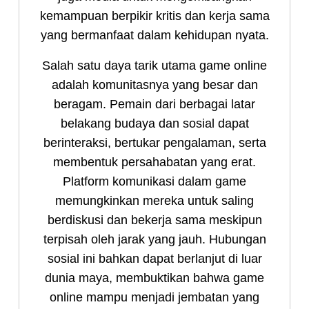
kemampuan berpikir kritis dan kerja sama
yang bermanfaat dalam kehidupan nyata.
Salah satu daya tarik utama game online
adalah komunitasnya yang besar dan
beragam. Pemain dari berbagai latar
belakang budaya dan sosial dapat
berinteraksi, bertukar pengalaman, serta
membentuk persahabatan yang erat.
Platform komunikasi dalam game
memungkinkan mereka untuk saling
berdiskusi dan bekerja sama meskipun
terpisah oleh jarak yang jauh. Hubungan
sosial ini bahkan dapat berlanjut di luar
dunia maya, membuktikan bahwa game
online mampu menjadi jembatan yang