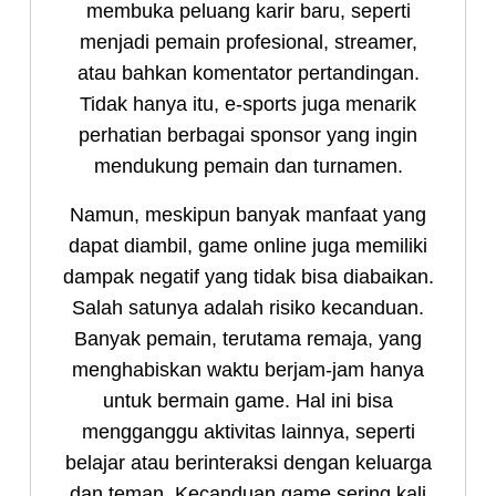
membuka peluang karir baru, seperti
menjadi pemain profesional, streamer,
atau bahkan komentator pertandingan.
Tidak hanya itu, e-sports juga menarik
perhatian berbagai sponsor yang ingin
mendukung pemain dan turnamen.
Namun, meskipun banyak manfaat yang
dapat diambil, game online juga memiliki
dampak negatif yang tidak bisa diabaikan.
Salah satunya adalah risiko kecanduan.
Banyak pemain, terutama remaja, yang
menghabiskan waktu berjam-jam hanya
untuk bermain game. Hal ini bisa
mengganggu aktivitas lainnya, seperti
belajar atau berinteraksi dengan keluarga
dan teman. Kecanduan game sering kali