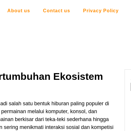
About us
Contact us
Privacy Policy
rtumbuhan Ekosistem
i salah satu bentuk hiburan paling populer di
permainan melalui komputer, konsol, dan
mainan berkisar dari teka-teki sederhana hingga
sering menikmati interaksi sosial dan kompetisi