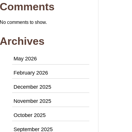
Comments
No comments to show.
Archives
May 2026
February 2026
December 2025
November 2025
October 2025
September 2025