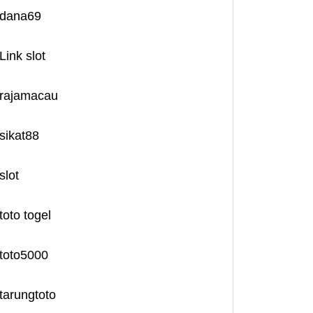
dana69
Link slot
rajamacau
sikat88
slot
toto togel
toto5000
tarungtoto