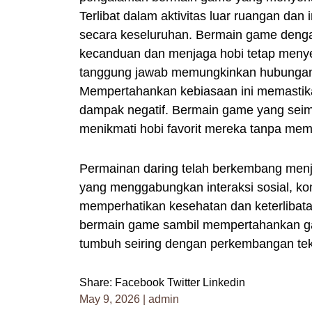
Terlibat dalam aktivitas luar ruangan dan
secara keseluruhan. Bermain game den
kecanduan dan menjaga hobi tetap menye
tanggung jawab memungkinkan hubungan
Mempertahankan kebiasaan ini memastik
dampak negatif. Bermain game yang sei
menikmati hobi favorit mereka tanpa me
Permainan daring telah berkembang men
yang menggabungkan interaksi sosial, kom
memperhatikan kesehatan dan keterlibat
bermain game sambil mempertahankan ga
tumbuh seiring dengan perkembangan tek
Share:
Facebook
Twitter
Linkedin
May 9, 2026
|
admin