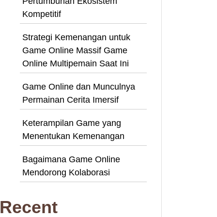
Pertumbuhan Ekosistem
Kompetitif
Strategi Kemenangan untuk
Game Online Massif Game
Online Multipemain Saat Ini
Game Online dan Munculnya
Permainan Cerita Imersif
Keterampilan Game yang
Menentukan Kemenangan
Bagaimana Game Online
Mendorong Kolaborasi
Recent