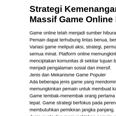
Strategi Kemenanga
Massif Game Online 
Game online telah menjadi sumber hiburan
Pemain dapat terhubung lintas benua, bers
Variasi game meliputi aksi, strategi, per
semua minat. Platform online memungkink
menciptakan komunitas di sekitar tujuan 
menjadi pengalaman sosial dan imersif.
Jenis dan Mekanisme Game Populer
Ada beberapa jenis game yang mendomin
memungkinkan pemain untuk membuat karak
Game tembak-menembak orang pertama me
tepat. Game strategi berfokus pada per
membutuhkan pemikiran jangka panjang. S