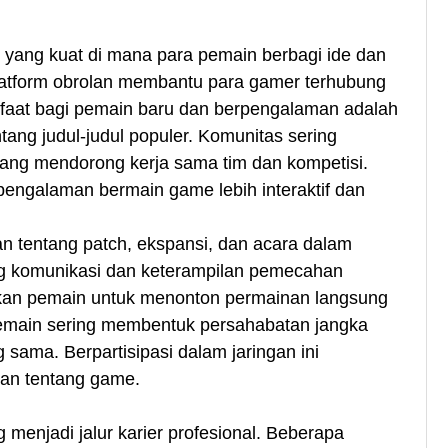
ang kuat di mana para pemain berbagi ide dan
 platform obrolan membantu para gamer terhubung
faat bagi pemain baru dan berpengalaman adalah
tang judul-judul populer. Komunitas sering
ng mendorong kerja sama tim dan kompetisi.
pengalaman bermain game lebih interaktif dan
n tentang patch, ekspansi, dan acara dalam
g komunikasi dan keterampilan pemecahan
kan pemain untuk menonton permainan langsung
 Pemain sering membentuk persahabatan jangka
sama. Berpartisipasi dalam jaringan ini
an tentang game.
menjadi jalur karier profesional. Beberapa