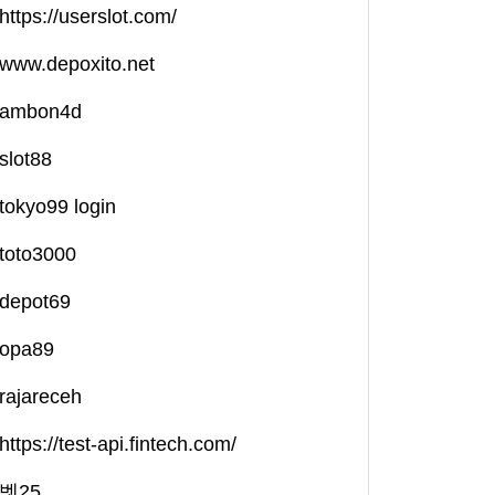
https://userslot.com/
www.depoxito.net
ambon4d
slot88
tokyo99 login
toto3000
depot69
opa89
rajareceh
https://test-api.fintech.com/
벳25