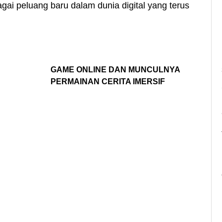
i peluang baru dalam dunia digital yang terus
GAME ONLINE DAN MUNCULNYA
PERMAINAN CERITA IMERSIF