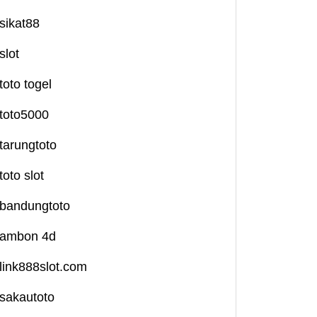
sikat88
slot
toto togel
toto5000
tarungtoto
toto slot
bandungtoto
ambon 4d
link888slot.com
sakautoto