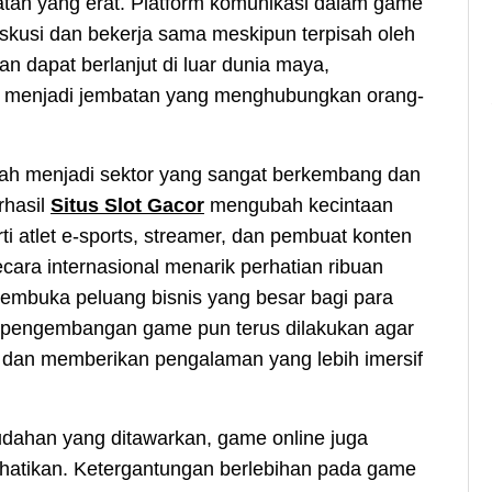
an yang erat. Platform komunikasi dalam game
skusi dan bekerja sama meskipun terpisah oleh
an dapat berlanjut di luar dunia maya,
menjadi jembatan yang menghubungkan orang-
telah menjadi sektor yang sangat berkembang dan
rhasil
Situs Slot Gacor
mengubah kecintaan
i atlet e-sports, streamer, dan pembuat konten
ecara internasional menarik perhatian ribuan
membuka peluang bisnis yang besar bagi para
 pengembangan game pun terus dilakukan agar
dan memberikan pengalaman yang lebih imersif
udahan yang ditawarkan, game online juga
rhatikan. Ketergantungan berlebihan pada game