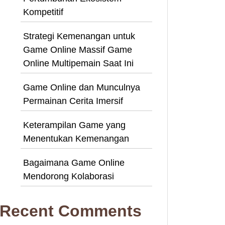
Kompetitif
Strategi Kemenangan untuk
Game Online Massif Game
Online Multipemain Saat Ini
Game Online dan Munculnya
Permainan Cerita Imersif
Keterampilan Game yang
Menentukan Kemenangan
Bagaimana Game Online
Mendorong Kolaborasi
Recent Comments