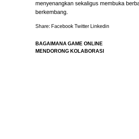
menyenangkan sekaligus membuka berbaga
berkembang.
Share:
Facebook
Twitter
Linkedin
BAGAIMANA GAME ONLINE
MENDORONG KOLABORASI