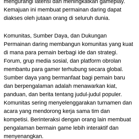
mengurangi latensi dan meningkatkan gameplay.
Kemajuan ini membuat permainan daring dapat
diakses oleh jutaan orang di seluruh dunia.
Komunitas, Sumber Daya, dan Dukungan
Permainan daring membangun komunitas yang kuat
di mana para pemain berbagi ide dan strategi.
Forum, grup media sosial, dan platform obrolan
membantu para gamer terhubung secara global.
Sumber daya yang bermanfaat bagi pemain baru
dan berpengalaman adalah menawarkan kiat,
panduan, dan berita tentang judul-judul populer.
Komunitas sering menyelenggarakan turnamen dan
acara yang mendorong kerja sama tim dan
kompetisi. Berinteraksi dengan orang lain membuat
pengalaman bermain game lebih interaktif dan
menyenangkan.