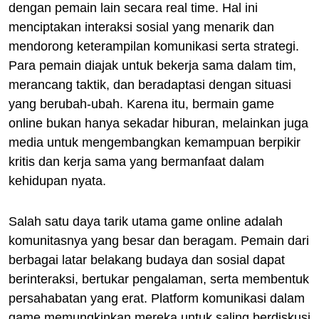
dengan pemain lain secara real time. Hal ini
menciptakan interaksi sosial yang menarik dan
mendorong keterampilan komunikasi serta strategi.
Para pemain diajak untuk bekerja sama dalam tim,
merancang taktik, dan beradaptasi dengan situasi
yang berubah-ubah. Karena itu, bermain game
online bukan hanya sekadar hiburan, melainkan juga
media untuk mengembangkan kemampuan berpikir
kritis dan kerja sama yang bermanfaat dalam
kehidupan nyata.
Salah satu daya tarik utama game online adalah
komunitasnya yang besar dan beragam. Pemain dari
berbagai latar belakang budaya dan sosial dapat
berinteraksi, bertukar pengalaman, serta membentuk
persahabatan yang erat. Platform komunikasi dalam
game memungkinkan mereka untuk saling berdiskusi