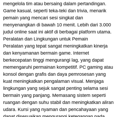
mengelola tim atau bersaing dalam pertandingan.
Game kasual, seperti teka-teki dan trivia, menarik
pemain yang mencari sesi singkat dan
menyenangkan di bawah 10 menit. Lebih dari 3.000
judul online saat ini aktif di berbagai platform utama.
Peralatan dan Lingkungan untuk Pemain
Peralatan yang tepat sangat meningkatkan kinerja
dan kenyamanan bermain game. Internet
berkecepatan tinggi mengurangi lag, yang dapat
memengaruhi permainan kompetitif. PC gaming atau
konsol dengan grafis dan daya pemrosesan yang
kuat meningkatkan pengalaman visual. Menjaga
lingkungan yang sejuk sangat penting selama sesi
bermain yang panjang. Memasang sistem seperti
ruangan dengan suhu stabil dan meningkatkan aliran
udara. Kursi yang nyaman dan pencahayaan yang
dapat disesuaikan mengurangi ketegangan pada