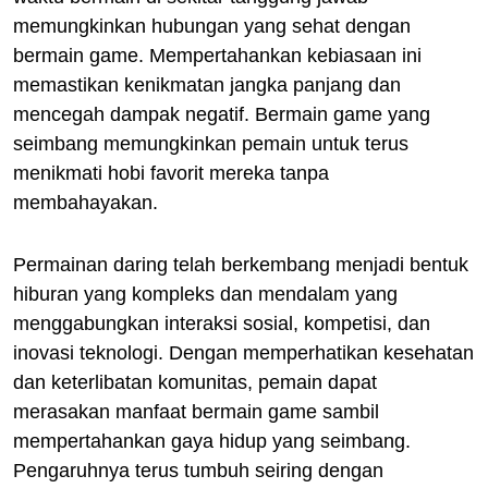
memungkinkan hubungan yang sehat dengan
bermain game. Mempertahankan kebiasaan ini
memastikan kenikmatan jangka panjang dan
mencegah dampak negatif. Bermain game yang
seimbang memungkinkan pemain untuk terus
menikmati hobi favorit mereka tanpa
membahayakan.
Permainan daring telah berkembang menjadi bentuk
hiburan yang kompleks dan mendalam yang
menggabungkan interaksi sosial, kompetisi, dan
inovasi teknologi. Dengan memperhatikan kesehatan
dan keterlibatan komunitas, pemain dapat
merasakan manfaat bermain game sambil
mempertahankan gaya hidup yang seimbang.
Pengaruhnya terus tumbuh seiring dengan