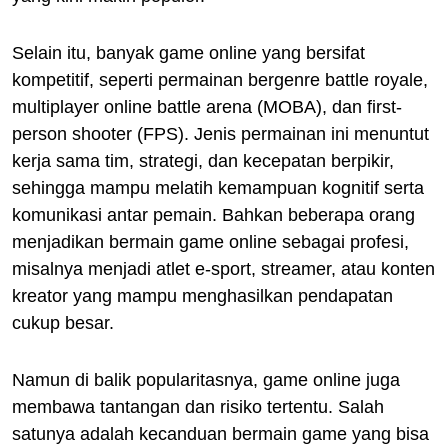
Selain itu, banyak game online yang bersifat
kompetitif, seperti permainan bergenre battle royale,
multiplayer online battle arena (MOBA), dan first-
person shooter (FPS). Jenis permainan ini menuntut
kerja sama tim, strategi, dan kecepatan berpikir,
sehingga mampu melatih kemampuan kognitif serta
komunikasi antar pemain. Bahkan beberapa orang
menjadikan bermain game online sebagai profesi,
misalnya menjadi atlet e-sport, streamer, atau konten
kreator yang mampu menghasilkan pendapatan
cukup besar.
Namun di balik popularitasnya, game online juga
membawa tantangan dan risiko tertentu. Salah
satunya adalah kecanduan bermain game yang bisa