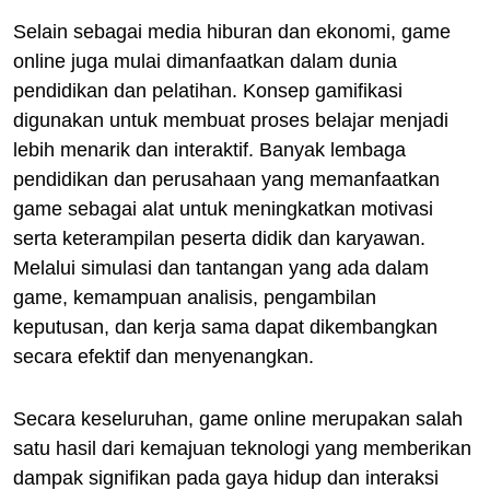
Selain sebagai media hiburan dan ekonomi, game
online juga mulai dimanfaatkan dalam dunia
pendidikan dan pelatihan. Konsep gamifikasi
digunakan untuk membuat proses belajar menjadi
lebih menarik dan interaktif. Banyak lembaga
pendidikan dan perusahaan yang memanfaatkan
game sebagai alat untuk meningkatkan motivasi
serta keterampilan peserta didik dan karyawan.
Melalui simulasi dan tantangan yang ada dalam
game, kemampuan analisis, pengambilan
keputusan, dan kerja sama dapat dikembangkan
secara efektif dan menyenangkan.
Secara keseluruhan, game online merupakan salah
satu hasil dari kemajuan teknologi yang memberikan
dampak signifikan pada gaya hidup dan interaksi