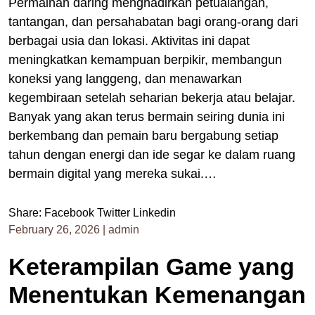
Permainan daring menghadirkan petualangan,
tantangan, dan persahabatan bagi orang-orang dari
berbagai usia dan lokasi. Aktivitas ini dapat
meningkatkan kemampuan berpikir, membangun
koneksi yang langgeng, dan menawarkan
kegembiraan setelah seharian bekerja atau belajar.
Banyak yang akan terus bermain seiring dunia ini
berkembang dan pemain baru bergabung setiap
tahun dengan energi dan ide segar ke dalam ruang
bermain digital yang mereka sukai.…
Share:
Facebook
Twitter
Linkedin
February 26, 2026
|
admin
Keterampilan Game yang
Menentukan Kemenangan