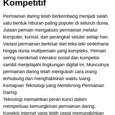
Kompetitif
Permainan daring telah berkembang menjadi salah
satu bentuk hiburan paling populer di seluruh dunia.
Jutaan pemain mengakses permainan melalui
komputer, konsol, dan perangkat seluler setiap hari.
Variasi permainan berkisar dari teka-teki sederhana
hingga dunia multipemain yang kompleks. Pemain
sering menikmati interaksi sosial dan kompetisi
sambil menjelajahi lingkungan digital ini. Munculnya
permainan daring telah mengubah cara orang
terhubung dan menghabiskan waktu luang.
Kemajuan Teknologi yang Mendorong Permainan
Daring
Teknologi memainkan peran kunci dalam
memperluas kemungkinan permainan daring.
Koneksi internet yang lebih cepat memungkinkan