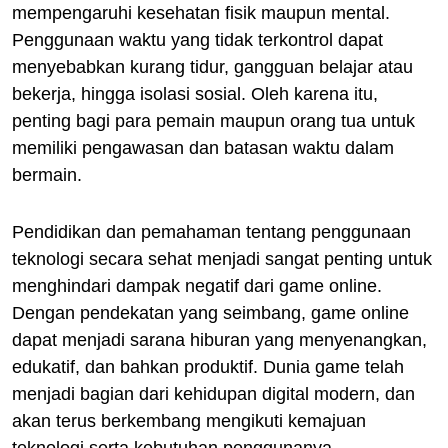
mempengaruhi kesehatan fisik maupun mental.
Penggunaan waktu yang tidak terkontrol dapat
menyebabkan kurang tidur, gangguan belajar atau
bekerja, hingga isolasi sosial. Oleh karena itu,
penting bagi para pemain maupun orang tua untuk
memiliki pengawasan dan batasan waktu dalam
bermain.
Pendidikan dan pemahaman tentang penggunaan
teknologi secara sehat menjadi sangat penting untuk
menghindari dampak negatif dari game online.
Dengan pendekatan yang seimbang, game online
dapat menjadi sarana hiburan yang menyenangkan,
edukatif, dan bahkan produktif. Dunia game telah
menjadi bagian dari kehidupan digital modern, dan
akan terus berkembang mengikuti kemajuan