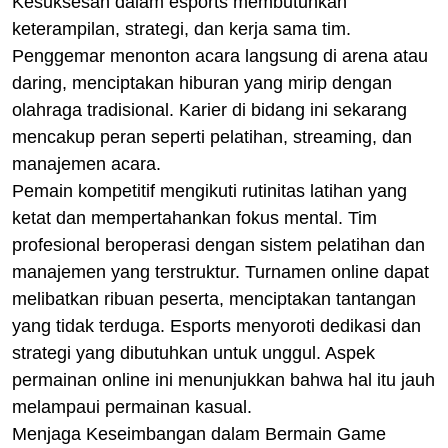
Kesuksesan dalam esports membutuhkan
keterampilan, strategi, dan kerja sama tim.
Penggemar menonton acara langsung di arena atau
daring, menciptakan hiburan yang mirip dengan
olahraga tradisional. Karier di bidang ini sekarang
mencakup peran seperti pelatihan, streaming, dan
manajemen acara.
Pemain kompetitif mengikuti rutinitas latihan yang
ketat dan mempertahankan fokus mental. Tim
profesional beroperasi dengan sistem pelatihan dan
manajemen yang terstruktur. Turnamen online dapat
melibatkan ribuan peserta, menciptakan tantangan
yang tidak terduga. Esports menyoroti dedikasi dan
strategi yang dibutuhkan untuk unggul. Aspek
permainan online ini menunjukkan bahwa hal itu jauh
melampaui permainan kasual.
Menjaga Keseimbangan dalam Bermain Game