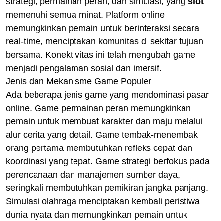
strategi, permainan peran, dan simulasi, yang
slot
memenuhi semua minat. Platform online
memungkinkan pemain untuk berinteraksi secara
real-time, menciptakan komunitas di sekitar tujuan
bersama. Konektivitas ini telah mengubah game
menjadi pengalaman sosial dan imersif.
Jenis dan Mekanisme Game Populer
Ada beberapa jenis game yang mendominasi pasar
online. Game permainan peran memungkinkan
pemain untuk membuat karakter dan maju melalui
alur cerita yang detail. Game tembak-menembak
orang pertama membutuhkan refleks cepat dan
koordinasi yang tepat. Game strategi berfokus pada
perencanaan dan manajemen sumber daya,
seringkali membutuhkan pemikiran jangka panjang.
Simulasi olahraga menciptakan kembali peristiwa
dunia nyata dan memungkinkan pemain untuk