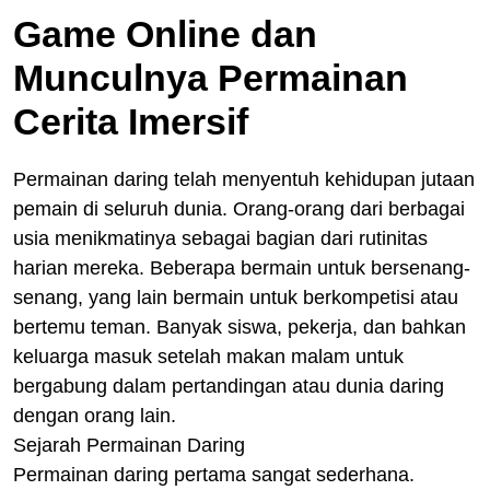
Game Online dan
Munculnya Permainan
Cerita Imersif
Permainan daring telah menyentuh kehidupan jutaan
pemain di seluruh dunia. Orang-orang dari berbagai
usia menikmatinya sebagai bagian dari rutinitas
harian mereka. Beberapa bermain untuk bersenang-
senang, yang lain bermain untuk berkompetisi atau
bertemu teman. Banyak siswa, pekerja, dan bahkan
keluarga masuk setelah makan malam untuk
bergabung dalam pertandingan atau dunia daring
dengan orang lain.
Sejarah Permainan Daring
Permainan daring pertama sangat sederhana.