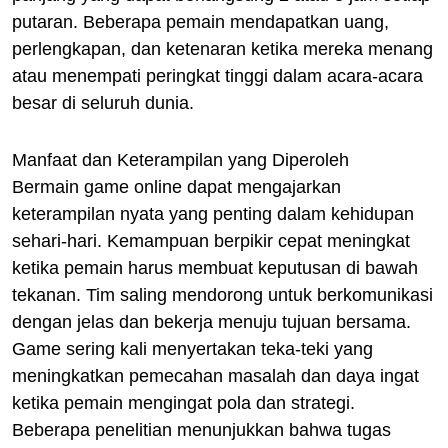
putaran. Beberapa pemain mendapatkan uang,
perlengkapan, dan ketenaran ketika mereka menang
atau menempati peringkat tinggi dalam acara-acara
besar di seluruh dunia.
Manfaat dan Keterampilan yang Diperoleh
Bermain game online dapat mengajarkan
keterampilan nyata yang penting dalam kehidupan
sehari-hari. Kemampuan berpikir cepat meningkat
ketika pemain harus membuat keputusan di bawah
tekanan. Tim saling mendorong untuk berkomunikasi
dengan jelas dan bekerja menuju tujuan bersama.
Game sering kali menyertakan teka-teki yang
meningkatkan pemecahan masalah dan daya ingat
ketika pemain mengingat pola dan strategi.
Beberapa penelitian menunjukkan bahwa tugas