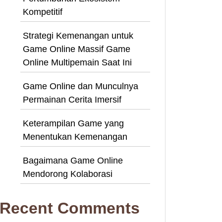
Kompetitif
Strategi Kemenangan untuk
Game Online Massif Game
Online Multipemain Saat Ini
Game Online dan Munculnya
Permainan Cerita Imersif
Keterampilan Game yang
Menentukan Kemenangan
Bagaimana Game Online
Mendorong Kolaborasi
Recent Comments