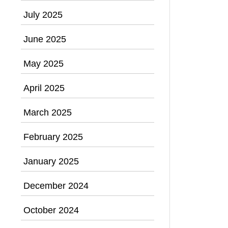
July 2025
June 2025
May 2025
April 2025
March 2025
February 2025
January 2025
December 2024
October 2024