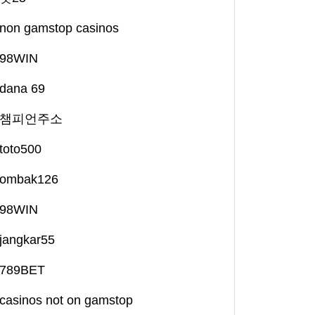
non gamstop casinos
98WIN
dana 69
챔피언주소
toto500
ombak126
98WIN
jangkar55
789BET
casinos not on gamstop