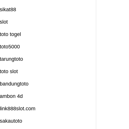
sikat88
slot
toto togel
toto5000
tarungtoto
toto slot
bandungtoto
ambon 4d
link888slot.com
sakautoto