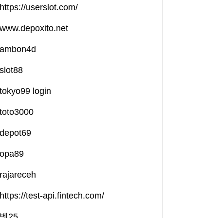
https://userslot.com/
www.depoxito.net
ambon4d
slot88
tokyo99 login
toto3000
depot69
opa89
rajareceh
https://test-api.fintech.com/
벳25