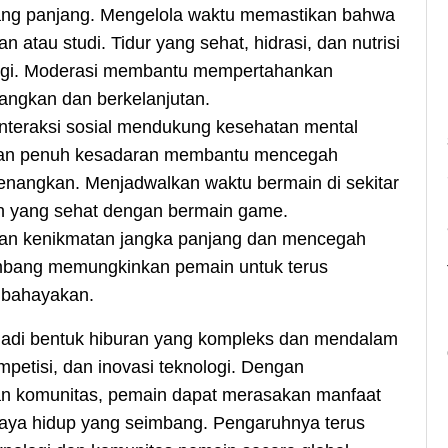
ang panjang. Mengelola waktu memastikan bahwa
atau studi. Tidur yang sehat, hidrasi, dan nutrisi
rgi. Moderasi membantu mempertahankan
ngkan dan berkelanjutan.
 interaksi sosial mendukung kesehatan mental
gan penuh kesadaran membantu mencegah
nangkan. Menjadwalkan waktu bermain di sekitar
 yang sehat dengan bermain game.
an kenikmatan jangka panjang dan mencegah
mbang memungkinkan pemain untuk terus
mbahayakan.
jadi bentuk hiburan yang kompleks dan mendalam
petisi, dan inovasi teknologi. Dengan
an komunitas, pemain dapat merasakan manfaat
ya hidup yang seimbang. Pengaruhnya terus