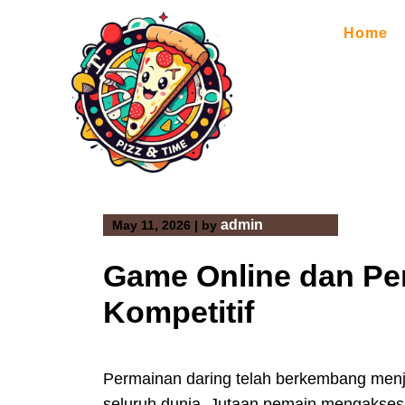
Skip
to
Home
content
admin
May 11, 2026
|
by
Game Online dan Pe
Kompetitif
Permainan daring telah berkembang menjad
seluruh dunia. Jutaan pemain mengakses 