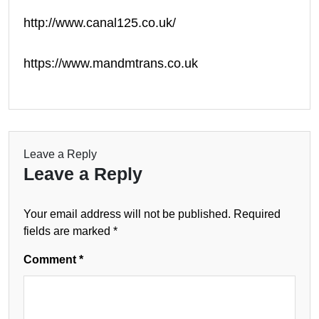
http://www.canal125.co.uk/
https://www.mandmtrans.co.uk
Leave a Reply
Leave a Reply
Your email address will not be published.
Required
fields are marked
*
Comment
*