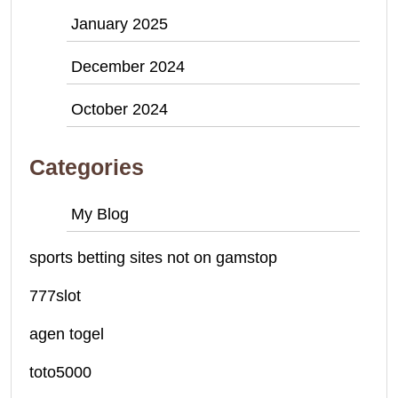
January 2025
December 2024
October 2024
Categories
My Blog
sports betting sites not on gamstop
777slot
agen togel
toto5000