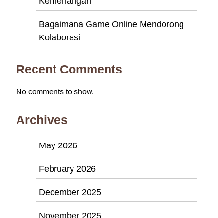
Kemenangan
Bagaimana Game Online Mendorong
Kolaborasi
Recent Comments
No comments to show.
Archives
May 2026
February 2026
December 2025
November 2025