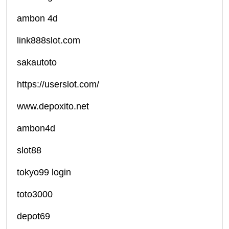
ambon 4d
link888slot.com
sakautoto
https://userslot.com/
www.depoxito.net
ambon4d
slot88
tokyo99 login
toto3000
depot69