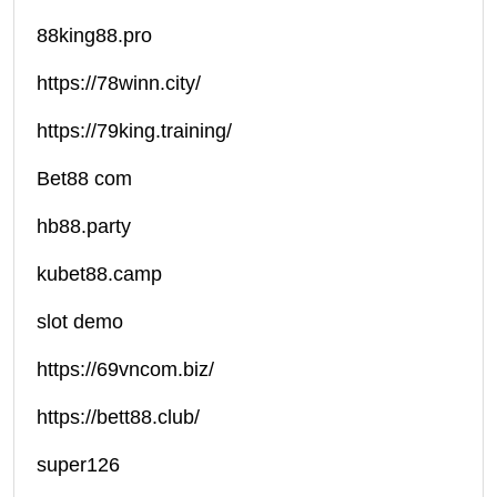
88king88.pro
https://78winn.city/
https://79king.training/
Bet88 com
hb88.party
kubet88.camp
slot demo
https://69vncom.biz/
https://bett88.club/
super126