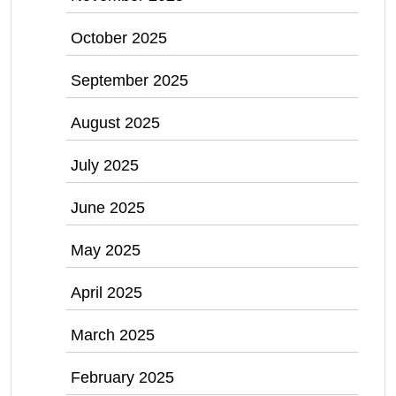
October 2025
September 2025
August 2025
July 2025
June 2025
May 2025
April 2025
March 2025
February 2025