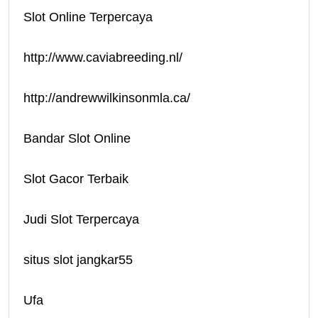
Slot Online Terpercaya
http://www.caviabreeding.nl/
http://andrewwilkinsonmla.ca/
Bandar Slot Online
Slot Gacor Terbaik
Judi Slot Terpercaya
situs slot jangkar55
Ufa