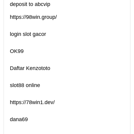
deposit to abcvip
https://98win.group/
login slot gacor
OK99
Daftar Kenzototo
slot88 online
https://78win1.dev/
dana69