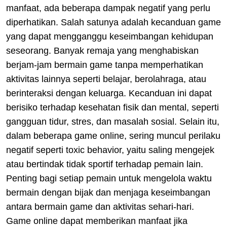
manfaat, ada beberapa dampak negatif yang perlu
diperhatikan. Salah satunya adalah kecanduan game
yang dapat mengganggu keseimbangan kehidupan
seseorang. Banyak remaja yang menghabiskan
berjam-jam bermain game tanpa memperhatikan
aktivitas lainnya seperti belajar, berolahraga, atau
berinteraksi dengan keluarga. Kecanduan ini dapat
berisiko terhadap kesehatan fisik dan mental, seperti
gangguan tidur, stres, dan masalah sosial. Selain itu,
dalam beberapa game online, sering muncul perilaku
negatif seperti toxic behavior, yaitu saling mengejek
atau bertindak tidak sportif terhadap pemain lain.
Penting bagi setiap pemain untuk mengelola waktu
bermain dengan bijak dan menjaga keseimbangan
antara bermain game dan aktivitas sehari-hari.
Game online dapat memberikan manfaat jika