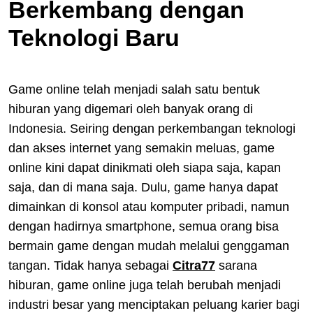
Berkembang dengan
Teknologi Baru
Game online telah menjadi salah satu bentuk
hiburan yang digemari oleh banyak orang di
Indonesia. Seiring dengan perkembangan teknologi
dan akses internet yang semakin meluas, game
online kini dapat dinikmati oleh siapa saja, kapan
saja, dan di mana saja. Dulu, game hanya dapat
dimainkan di konsol atau komputer pribadi, namun
dengan hadirnya smartphone, semua orang bisa
bermain game dengan mudah melalui genggaman
tangan. Tidak hanya sebagai
Citra77
sarana
hiburan, game online juga telah berubah menjadi
industri besar yang menciptakan peluang karier bagi