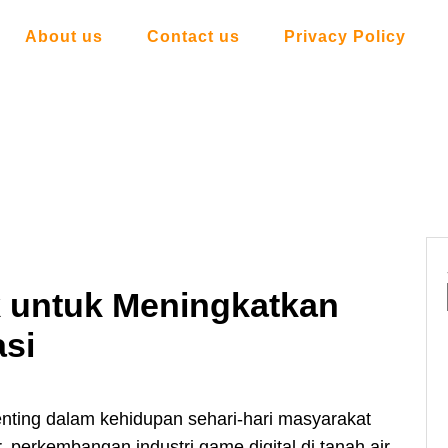
About us
Contact us
Privacy Policy
k untuk Meningkatkan
asi
enting dalam kehidupan sehari-hari masyarakat
 perkembangan industri game digital di tanah air