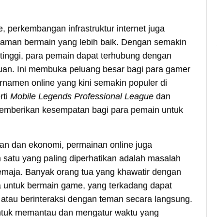
 perkembangan infrastruktur internet juga
aman bermain yang lebih baik. Dengan semakin
 tinggi, para pemain dapat terhubung dengan
guan. Ini membuka peluang besar bagi para gamer
urnamen online yang kini semakin populer di
rti
Mobile Legends Professional League
dan
mberikan kesempatan bagi para pemain untuk
an dan ekonomi, permainan online juga
satu yang paling diperhatikan adalah masalah
emaja. Banyak orang tua yang khawatir dengan
 untuk bermain game, yang terkadang dapat
r atau berinteraksi dengan teman secara langsung.
 untuk memantau dan mengatur waktu yang