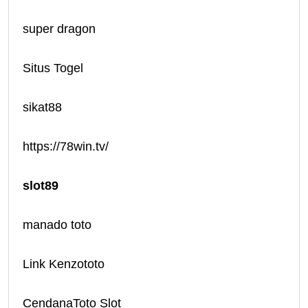
super dragon
Situs Togel
sikat88
https://78win.tv/
slot89
manado toto
Link Kenzototo
CendanaToto Slot