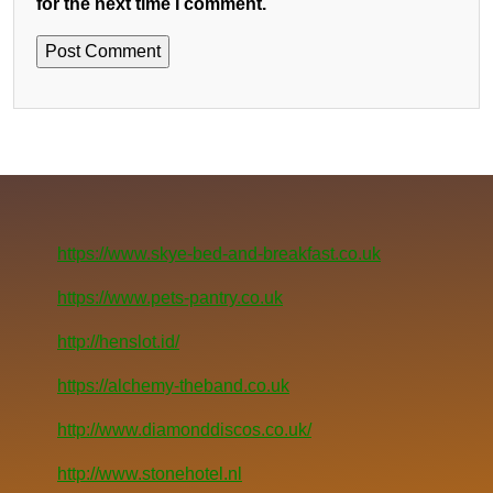
for the next time I comment.
https://www.skye-bed-and-breakfast.co.uk
https://www.pets-pantry.co.uk
http://henslot.id/
https://alchemy-theband.co.uk
http://www.diamonddiscos.co.uk/
http://www.stonehotel.nl