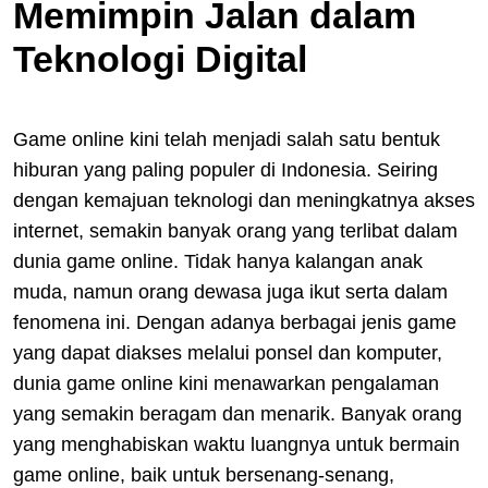
Memimpin Jalan dalam
Teknologi Digital
Game online kini telah menjadi salah satu bentuk
hiburan yang paling populer di Indonesia. Seiring
dengan kemajuan teknologi dan meningkatnya akses
internet, semakin banyak orang yang terlibat dalam
dunia game online. Tidak hanya kalangan anak
muda, namun orang dewasa juga ikut serta dalam
fenomena ini. Dengan adanya berbagai jenis game
yang dapat diakses melalui ponsel dan komputer,
dunia game online kini menawarkan pengalaman
yang semakin beragam dan menarik. Banyak orang
yang menghabiskan waktu luangnya untuk bermain
game online, baik untuk bersenang-senang,