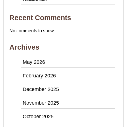
Recent Comments
No comments to show.
Archives
May 2026
February 2026
December 2025
November 2025
October 2025