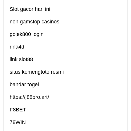
Slot gacor hari ini
non gamstop casinos
gojek800 login
rina4d
link slot88
situs komengtoto resmi
bandar togel
https://j88pro.art/
F8BET
78WIN