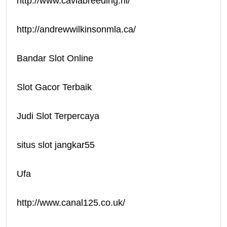
http://www.caviabreeding.nl/
http://andrewwilkinsonmla.ca/
Bandar Slot Online
Slot Gacor Terbaik
Judi Slot Terpercaya
situs slot jangkar55
Ufa
http://www.canal125.co.uk/