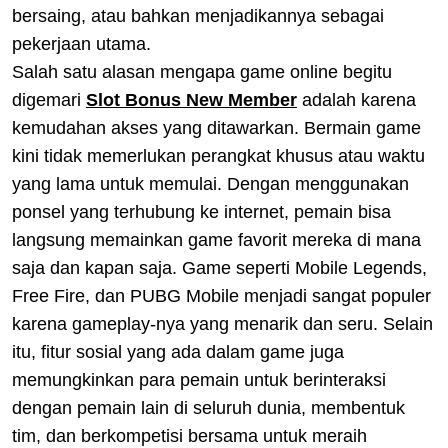
bersaing, atau bahkan menjadikannya sebagai
pekerjaan utama.
Salah satu alasan mengapa game online begitu
digemari
Slot Bonus New Member
adalah karena
kemudahan akses yang ditawarkan. Bermain game
kini tidak memerlukan perangkat khusus atau waktu
yang lama untuk memulai. Dengan menggunakan
ponsel yang terhubung ke internet, pemain bisa
langsung memainkan game favorit mereka di mana
saja dan kapan saja. Game seperti Mobile Legends,
Free Fire, dan PUBG Mobile menjadi sangat populer
karena gameplay-nya yang menarik dan seru. Selain
itu, fitur sosial yang ada dalam game juga
memungkinkan para pemain untuk berinteraksi
dengan pemain lain di seluruh dunia, membentuk
tim, dan berkompetisi bersama untuk meraih