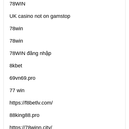
78WIN
UK casino not on gamstop
78win
78win
78WIN đăng nhập
8kbet
69vn69.pro
77 win
https://f8betlv.com/
88king88.pro
https://78winn.city/