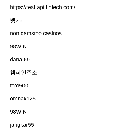
https://test-api.fintech.com/
벳25
non gamstop casinos
98WIN
dana 69
챔피언주소
toto500
ombak126
98WIN
jangkar55