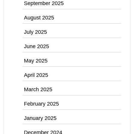
September 2025
August 2025
July 2025
June 2025
May 2025
April 2025
March 2025
February 2025
January 2025
December 2024