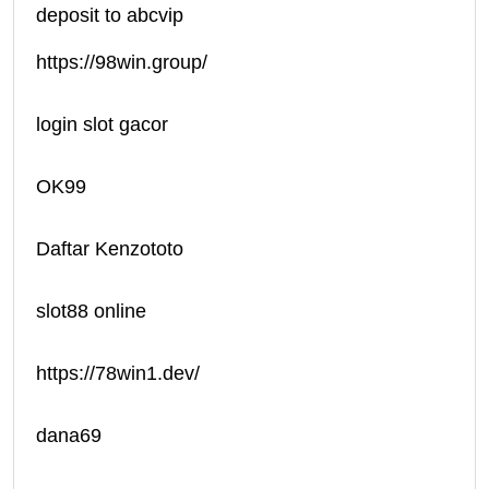
deposit to abcvip
https://98win.group/
login slot gacor
OK99
Daftar Kenzototo
slot88 online
https://78win1.dev/
dana69