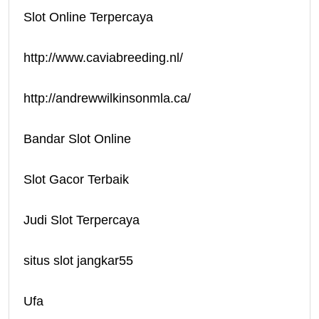
Slot Online Terpercaya
http://www.caviabreeding.nl/
http://andrewwilkinsonmla.ca/
Bandar Slot Online
Slot Gacor Terbaik
Judi Slot Terpercaya
situs slot jangkar55
Ufa