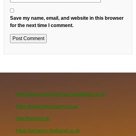
Save my name, email, and website in this browser
for the next time I comment.
https://www.skye-bed-and-breakfast.co.uk
https://www.pets-pantry.co.uk
http://henslot.id/
https://alchemy-theband.co.uk