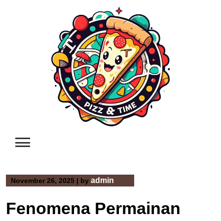
Skip
to
content
admin
November 26, 2025
|
by
Fenomena Permainan