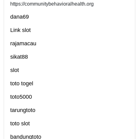
https://communitybehavioralhealth.org
dana69
Link slot
rajamacau
sikat88
slot
toto togel
toto5000
tarungtoto
toto slot
bandungtoto