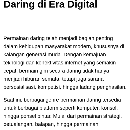
Daring di Era Digital
Permainan daring telah menjadi bagian penting
dalam kehidupan masyarakat modern, khususnya di
kalangan generasi muda. Dengan kemajuan
teknologi dan konektivitas internet yang semakin
cepat, bermain gim secara daring tidak hanya
menjadi hiburan semata, tetapi juga sarana
bersosialisasi, kompetisi, hingga ladang penghasilan.
Saat ini, berbagai genre permainan daring tersedia
untuk berbagai platform seperti komputer, konsol,
hingga ponsel pintar. Mulai dari permainan strategi,
petualangan, balapan, hingga permainan