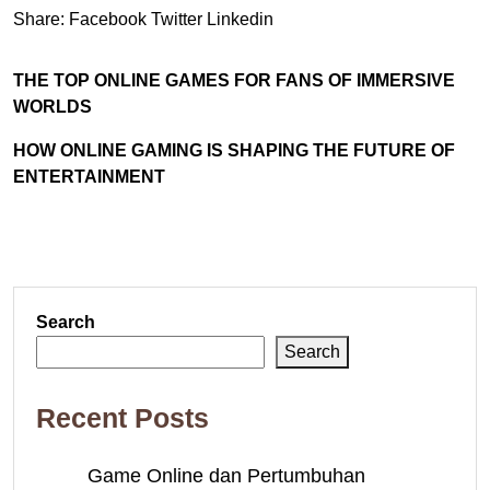
Share:
Facebook
Twitter
Linkedin
THE TOP ONLINE GAMES FOR FANS OF IMMERSIVE
WORLDS
HOW ONLINE GAMING IS SHAPING THE FUTURE OF
ENTERTAINMENT
Search
Search
Recent Posts
Game Online dan Pertumbuhan