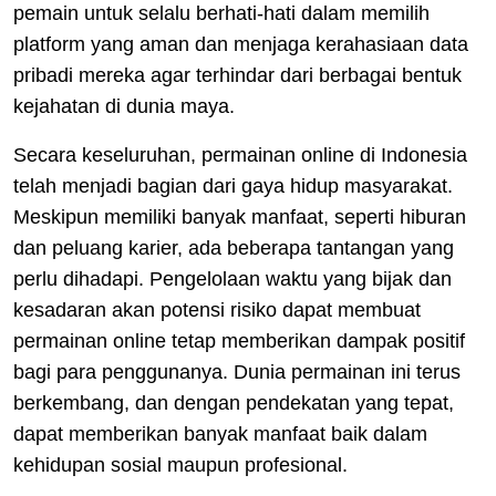
pemain untuk selalu berhati-hati dalam memilih
platform yang aman dan menjaga kerahasiaan data
pribadi mereka agar terhindar dari berbagai bentuk
kejahatan di dunia maya.
Secara keseluruhan, permainan online di Indonesia
telah menjadi bagian dari gaya hidup masyarakat.
Meskipun memiliki banyak manfaat, seperti hiburan
dan peluang karier, ada beberapa tantangan yang
perlu dihadapi. Pengelolaan waktu yang bijak dan
kesadaran akan potensi risiko dapat membuat
permainan online tetap memberikan dampak positif
bagi para penggunanya. Dunia permainan ini terus
berkembang, dan dengan pendekatan yang tepat,
dapat memberikan banyak manfaat baik dalam
kehidupan sosial maupun profesional.