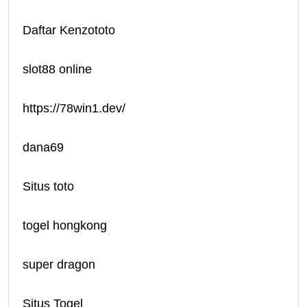
Daftar Kenzototo
slot88 online
https://78win1.dev/
dana69
Situs toto
togel hongkong
super dragon
Situs Togel