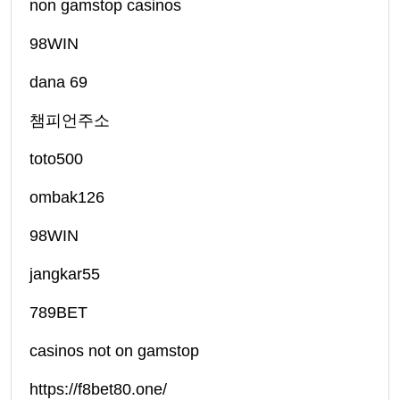
non gamstop casinos
98WIN
dana 69
챔피언주소
toto500
ombak126
98WIN
jangkar55
789BET
casinos not on gamstop
https://f8bet80.one/