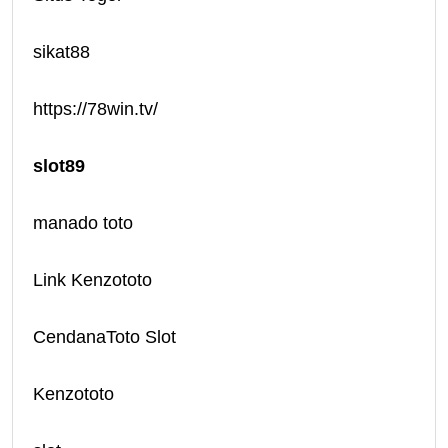
sikat88
https://78win.tv/
slot89
manado toto
Link Kenzototo
CendanaToto Slot
Kenzototo