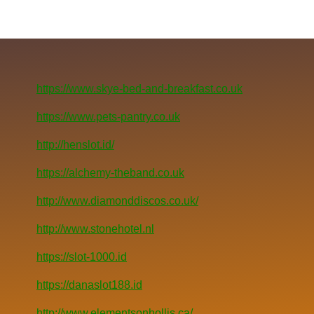
https://www.skye-bed-and-breakfast.co.uk
https://www.pets-pantry.co.uk
http://henslot.id/
https://alchemy-theband.co.uk
http://www.diamonddiscos.co.uk/
http://www.stonehotel.nl
https://slot-1000.id
https://danaslot188.id
http://www.elementsonhollis.ca/