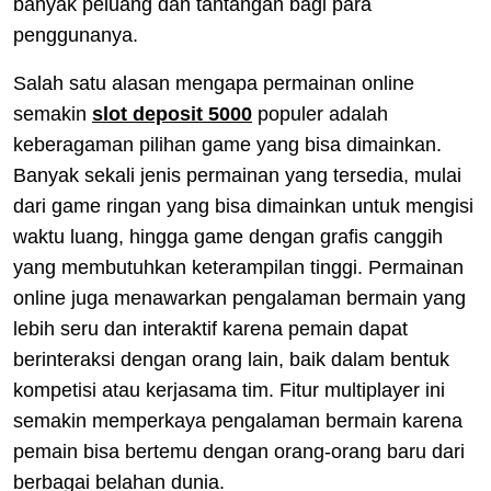
banyak peluang dan tantangan bagi para
penggunanya.
Salah satu alasan mengapa permainan online
semakin
slot deposit 5000
populer adalah
keberagaman pilihan game yang bisa dimainkan.
Banyak sekali jenis permainan yang tersedia, mulai
dari game ringan yang bisa dimainkan untuk mengisi
waktu luang, hingga game dengan grafis canggih
yang membutuhkan keterampilan tinggi. Permainan
online juga menawarkan pengalaman bermain yang
lebih seru dan interaktif karena pemain dapat
berinteraksi dengan orang lain, baik dalam bentuk
kompetisi atau kerjasama tim. Fitur multiplayer ini
semakin memperkaya pengalaman bermain karena
pemain bisa bertemu dengan orang-orang baru dari
berbagai belahan dunia.