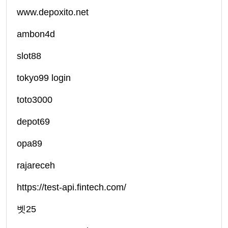
www.depoxito.net
ambon4d
slot88
tokyo99 login
toto3000
depot69
opa89
rajareceh
https://test-api.fintech.com/
벳25